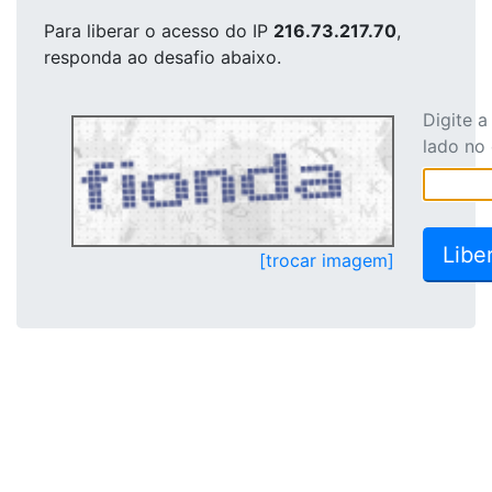
Para liberar o acesso
do IP
216.73.217.70
,
responda ao desafio abaixo.
Digite 
lado no
[trocar imagem]