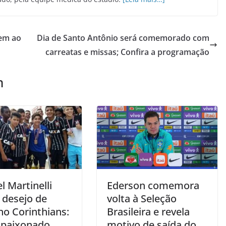
gem ao
Dia de Santo Antônio será comemorado com
carreatas e missas; Confira a programação
m
l Martinelli
Ederson comemora
 desejo de
volta à Seleção
no Corinthians:
Brasileira e revela
apaixonado
motivo de saída do