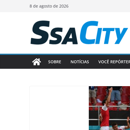
Pular
8 de agosto de 2026
para
o
conteúdo
SOBRE
NOTÍCIAS
VOCÊ REPÓRTE