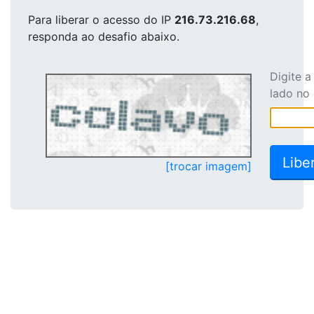
Para liberar o acesso
do IP
216.73.216.68
,
responda ao desafio abaixo.
Digite 
lado no
[trocar imagem]