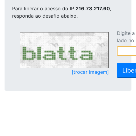
Para liberar o acesso
do IP
216.73.217.60
,
responda ao desafio abaixo.
Digite 
lado no
[trocar imagem]