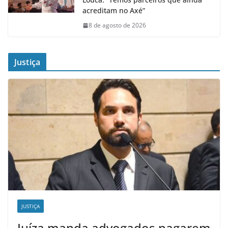
acreditam no Axé”
8 de agosto de 2026
Justiça
JUSTIÇA
Juíza manda advogados pagarem