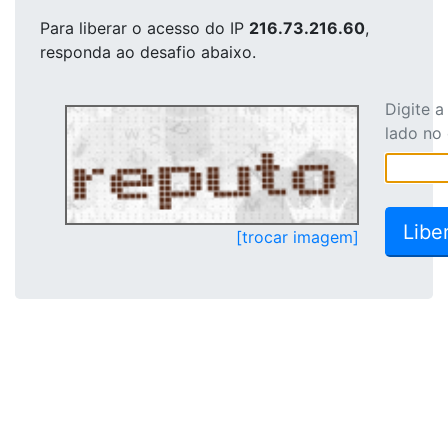
Para liberar o acesso
do IP
216.73.216.60
,
responda ao desafio abaixo.
Digite 
lado no
[trocar imagem]