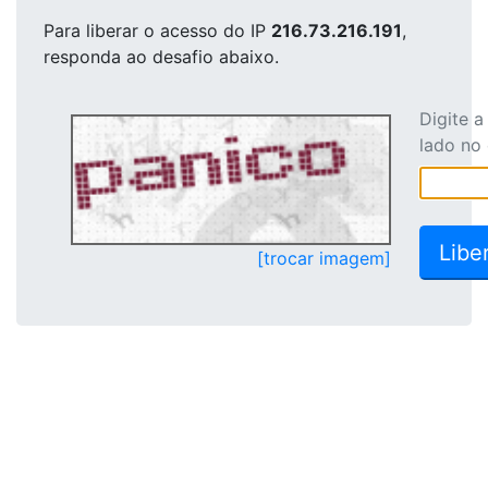
Para liberar o acesso
do IP
216.73.216.191
,
responda ao desafio abaixo.
Digite 
lado no
[trocar imagem]