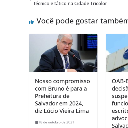
técnico e tático na Cidade Tricolor
Você pode gostar també
Nosso compromisso
OAB-B
com Bruno é para a
decis
Prefeitura de
suspe
Salvador em 2024,
funci
diz Lúcio Vieira Lima
escrit
advoc
18 de outubro de 2021
Salva