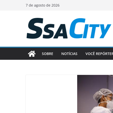
Pular
7 de agosto de 2026
para
o
conteúdo
SOBRE
NOTÍCIAS
VOCÊ REPÓRTE