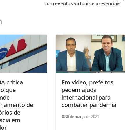
com eventos virtuais e presenciais
m
A critica
Em vídeo, prefeitos
ão que
pedem ajuda
nde
internacional para
onamento de
combater pandemia
órios de
30 de março de 2021
acia em
dor