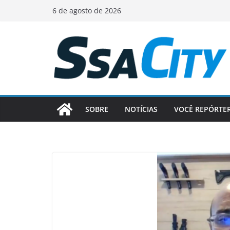
Pular
6 de agosto de 2026
para
o
conteúdo
SOBRE
NOTÍCIAS
VOCÊ REPÓRTE