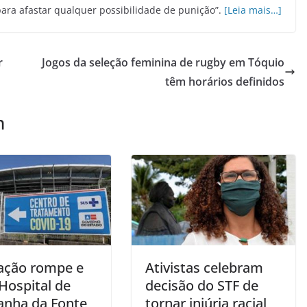
 para afastar qualquer possibilidade de punição”.
[Leia mais…]
r
Jogos da seleção feminina de rugby em Tóquio
têm horários definidos
m
ação rompe e
Ativistas celebram
Hospital de
decisão do STF de
nha da Fonte
tornar injúria racial