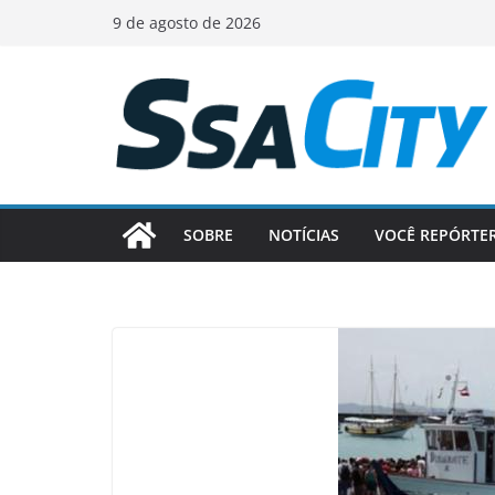
Pular
9 de agosto de 2026
para
o
conteúdo
SOBRE
NOTÍCIAS
VOCÊ REPÓRTE