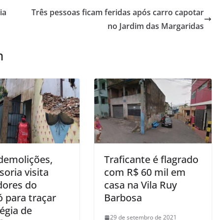
ia
Três pessoas ficam feridas após carro capotar
no Jardim das Margaridas
m
demolições,
Traficante é flagrado
oria visita
com R$ 60 mil em
ores do
casa na Vila Ruy
 para traçar
Barbosa
égia de
29 de setembro de 2021