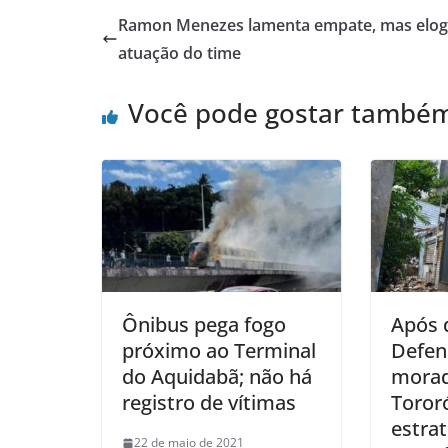
Ramon Menezes lamenta empate, mas elog
atuação do time
Você pode gostar també
Ônibus pega fogo
Após 
próximo ao Terminal
Defens
do Aquidabã; não há
morad
registro de vítimas
Tororó
estrat
22 de maio de 2021