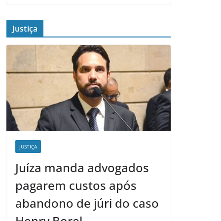
Justiça
JUSTIÇA
Juíza manda advogados
pagarem custos após
abandono de júri do caso
Henry Borel