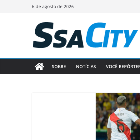
Pular
6 de agosto de 2026
para
o
conteúdo
SOBRE
NOTÍCIAS
VOCÊ REPÓRTE