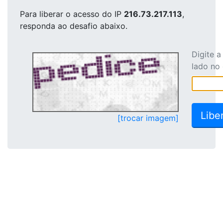
Para liberar o acesso
do IP
216.73.217.113
,
responda ao desafio abaixo.
Digite 
lado no
[trocar imagem]