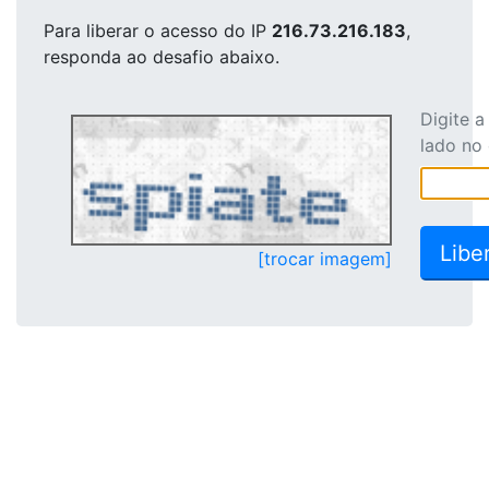
Para liberar o acesso
do IP
216.73.216.183
,
responda ao desafio abaixo.
Digite 
lado no
[trocar imagem]