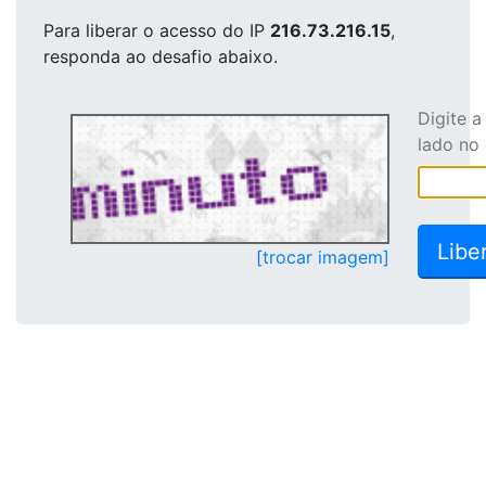
Para liberar o acesso
do IP
216.73.216.15
,
responda ao desafio abaixo.
Digite 
lado no
[trocar imagem]